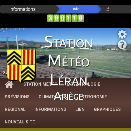
Station
Météo
22.2 °C
Léran
STATION MÉTÉO
MÉTÉOROLOGIE
Ariège
PRÉVISIONS
CLIMATOLOGIE
ASTRONOMIE
RÉGIONAL
INFORMATIONS
LIEN
GRAPHIQUES
NOUVEAU SITE