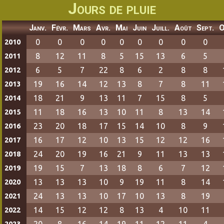
Jours de pluie
Janv.
Févr.
Mars
Avr.
Mai
Juin
Juill.
Août
Sept.
O
0
0
0
0
0
0
0
0
0
2010
8
12
11
8
5
15
13
6
5
2011
6
5
7
22
8
6
2
8
8
2012
19
16
14
12
13
8
7
8
11
2013
18
21
9
13
11
7
15
8
5
2014
11
18
16
13
10
11
8
13
14
2015
23
20
18
17
15
14
10
8
9
2016
16
17
12
10
13
15
12
12
16
2017
24
20
19
16
21
9
11
13
13
2018
19
15
7
13
18
8
6
7
12
2019
13
13
13
10
9
19
11
8
14
2020
24
13
13
10
17
10
13
8
19
2021
14
15
12
12
8
13
4
10
11
2022
20
8
16
14
19
11
12
11
4
2023