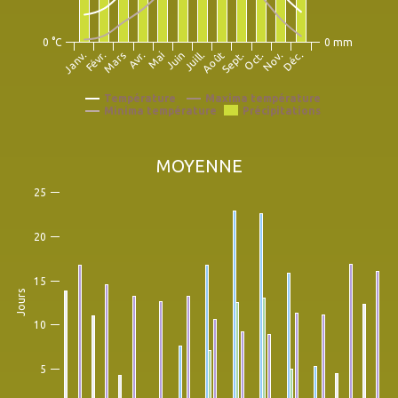
0 °C
0 mm
Févr.
Mai
Août
Nov.
Janv.
Avr.
Juill.
Oct.
Mars
Juin
Sept.
Déc.
Température
Maxima température
Minima température
Précipitations
MOYENNE
25
20
15
Jours
10
5