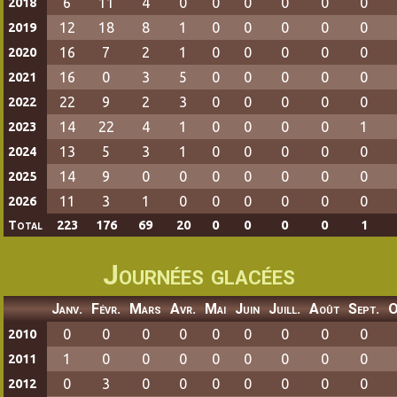
6
11
4
0
0
0
0
0
0
2018
12
18
8
1
0
0
0
0
0
2019
16
7
2
1
0
0
0
0
0
2020
16
0
3
5
0
0
0
0
0
2021
22
9
2
3
0
0
0
0
0
2022
14
22
4
1
0
0
0
0
1
2023
13
5
3
1
0
0
0
0
0
2024
14
9
0
0
0
0
0
0
0
2025
11
3
1
0
0
0
0
0
0
2026
Total
223
176
69
20
0
0
0
0
1
Journées glacées
Janv.
Févr.
Mars
Avr.
Mai
Juin
Juill.
Août
Sept.
O
0
0
0
0
0
0
0
0
0
2010
1
0
0
0
0
0
0
0
0
2011
0
3
0
0
0
0
0
0
0
2012