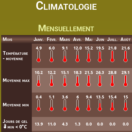
Climatologie
Mensuellement
Mois
Janv.
Févr.
Mars
Avr.
Mai
Juin
Juill.
Août
4.9
6.0
9.1
12.0
15.2
19.5
21.8
21.6
Température
- moyenne
10.2
12.2
15.1
18.3
21.5
26.3
28.8
29.1
Moyenne max
0.4
1.1
3.6
6
9.4
13.5
15.4
15
Moyenne min
Jours de gel
13.9
11.0
4.3
1.3
0.0
0.0
0.0
0.0
min < 0°C