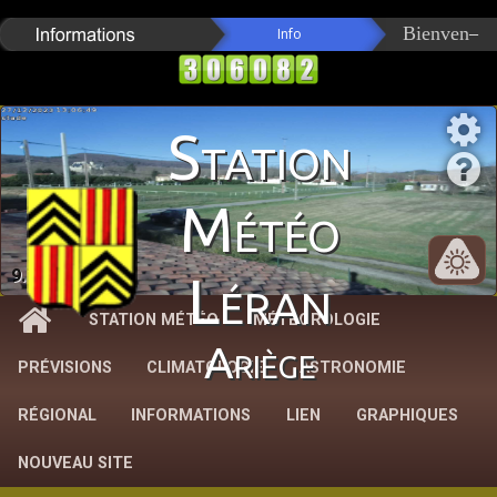
Station
Météo
9.7 km/h
Léran
STATION MÉTÉO
MÉTÉOROLOGIE
Ariège
PRÉVISIONS
CLIMATOLOGIE
ASTRONOMIE
RÉGIONAL
INFORMATIONS
LIEN
GRAPHIQUES
NOUVEAU SITE