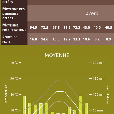
gelées
Moyenne des
dernières
2 Avril
gelées
Moyenne
94.9
72.5
67.8
71.3
73.3
45.0
40.0
40.5
précipitations
Jours de
16.8
14.6
13.3
12.7
13.3
10.6
9.2
8.9
pluie
MOYENNE
40 °C
200 mm
30 °C
150 mm
Précipitations
Température
20 °C
100 mm
10 °C
50 mm