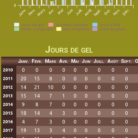
0
Janv.
Févr.
Mars
Avr.
Mai
Juin
Juill.
Août
Sept.
Oct.
Nov.
Déc.
Jours de gel
Journées glacées
Jours d'été
Journ.e tropicale
Nuit tropicale
Jours de pluie
Jours de gel
Janv.
Févr.
Mars
Avr.
Mai
Juin
Juill.
Août
Sept.
O
0
0
0
0
0
0
0
0
0
2010
20
15
8
0
0
0
0
0
0
2011
14
21
10
0
0
0
0
0
0
2012
15
14
7
1
0
0
0
0
0
2013
9
8
7
0
0
0
0
0
0
2014
18
14
4
3
0
0
0
0
0
2015
4
7
3
0
0
0
0
0
0
2016
19
13
3
4
0
0
0
0
0
2017